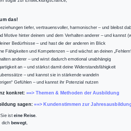
den sogar zur Entwicklungschance,
 um das!
Beziehungen tiefer, vertrauensvoller, harmonischer – und bleibst dab
nd Motive hinter deinem und dem Verhalten anderer – und kannst (
 deiner Bedürfnisse – und hast die der anderen im Blick
ine Fähigkeiten und Kompetenzen – und wächst an deinen „Fehlern
halten anderer – und wirst dadurch emotional unabhängig
gartigkeit an – und stärkst damit deine Widerstandsfähigkeit
benssätze – und kannst sie in stärkende wandeln
ierigen“ Gefühlen – und kannst ihr Potenzial nutzen
nz konkret:
==> Themen & Methoden der Ausbildung
bildung sagen:
==> Kundenstimmen zur Jahresausbildun
Sie ist
eine Reise
.
s dich
bewegt
,