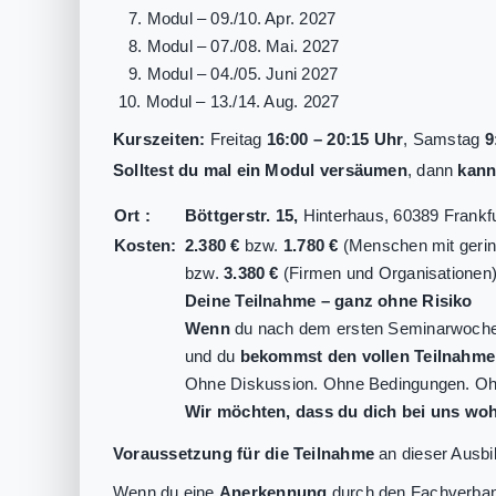
7. Modul – 09./10. Apr. 2027
8. Modul – 07./08. Mai. 2027
9. Modul – 04./05. Juni 2027
10. Modul – 13./14. Aug. 2027
Kurszeiten:
Freitag
16:00 – 20:15 Uhr
, Samstag
9
Solltest du mal ein Modul versäumen
, dann
kann
Ort :
Böttgerstr. 15,
Hinterhaus, 60389 Frankf
Kosten:
2.380 €
bzw.
1.780 €
(Menschen mit gering
bzw.
3.380 €
(Firmen und Organisationen).
Deine Teilnahme – ganz ohne Risiko
Wenn
du nach dem ersten Seminarwoch
und du
bekommst den vollen Teilnahmeb
Ohne Diskussion. Ohne Bedingungen. Oh
Wir möchten, dass du dich bei uns woh
Voraussetzung für die Teilnahme
an dieser Ausbi
Wenn du eine
Anerkennung
durch den Fachverband