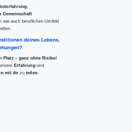
lbsterfahrung
,
n Gemeinschaft
n wie auch beruflichen Umfeld
eißen.
vestitionen deines Lebens,
ziehungen?
n Platz – ganz ohne Risiko!
 unsere
Erfahrung
und
n mit dir
zu
teilen.