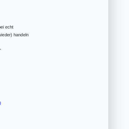
ei echt
wieder) handeln
“
g