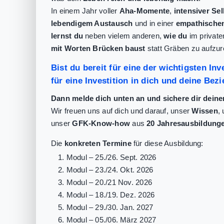
In einem Jahr voller
Aha-Momente
,
intensiver Se
lebendigem Austausch
und in einer
empathische
lernst du
neben vielem anderen,
wie du
im private
mit Worten Brücken baust
statt Gräben zu aufzur
Bist du bereit für eine der wichtigsten In
für eine Investition in dich und deine Be
Dann melde dich unten an und sichere dir deine
Wir freuen uns auf dich und darauf, unser
Wissen
,
unser
GFK-Know-how
aus
20 Jahresausbildunge
Die
konkreten Termine
für diese Ausbildung:
1. Modul – 25./26. Sept. 2026
2. Modul – 23./24. Okt. 2026
3. Modul – 20./21 Nov. 2026
4. Modul – 18./19. Dez. 2026
5. Modul – 29./30. Jan. 2027
6. Modul – 05./06. März 2027