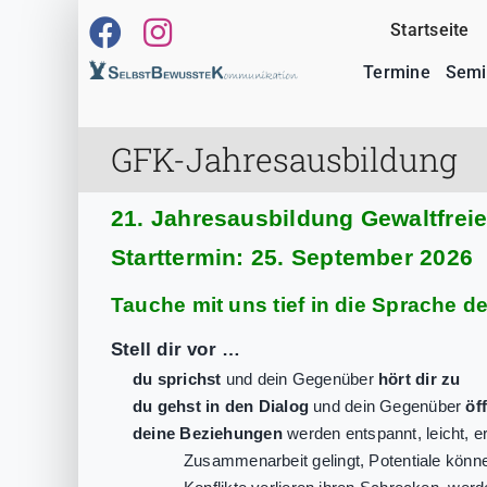
Zum
Startseite
Inhalt
springen
Termine
Semi
GFK-Jahresausbildung
21. Jahresausbildung Gewaltfre
Starttermin: 25. September 2026
Tauche mit uns tief in die Sprache d
Stell dir vor …
du sprichst
und dein Gegenüber
hört dir zu
du gehst in den Dialog
und dein Gegenüber
öf
deine Beziehungen
werden entspannt, leicht, e
Zusammenarbeit gelingt, Potentiale können