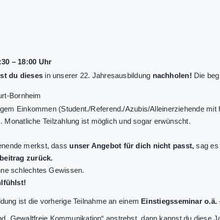
:30 – 18:00 Uhr
st du dieses
in unserer 22. Jahresausbildung
nachholen!
Die beg
urt-Bornheim
em Einkommen (Student./Referend./Azubis/Alleinerziehende mit ha
 Monatliche Teilzahlung ist möglich und sogar erwünscht.
enende merkst, dass
unser Angebot für dich nicht passt,
sag es 
eitrag zurück.
ne schlechtes Gewissen.
lfühlst!
ldung ist die vorherige Teilnahme an einem
Einstiegsseminar o.ä.
 „Gewaltfreie Kommunikation“ anstrebst, dann kannst du diese J