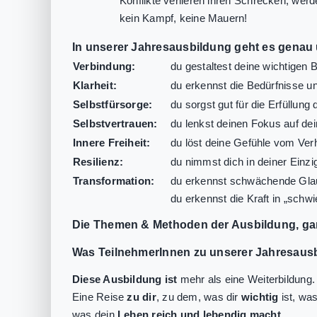
Konflikte verlieren ihren Schrecken, wer
kein Kampf, keine Mauern!
In unserer Jahresausbildung geht es genau
Verbindung:
du gestaltest deine wichtigen 
Klarheit:
du erkennst die Bedürfnisse u
Selbstfürsorge:
du sorgst gut für die Erfüllung
Selbstvertrauen:
du lenkst deinen Fokus auf de
Innere Freiheit:
du löst deine Gefühle vom Ver
Resilienz:
du nimmst dich in deiner Einzi
Transformation:
du erkennst schwächende Glau
du erkennst die Kraft in „schw
Die Themen & Methoden der Ausbildung, ga
Was TeilnehmerInnen zu unserer Jahresaus
Diese Ausbildung ist
mehr als eine Weiterbildung. 
Eine Reise
zu dir
, zu dem, was dir
wichtig
ist, wa
was dein
Leben reich und lebendig macht
.